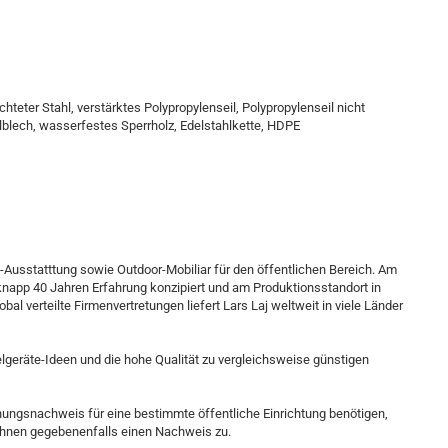
hteter Stahl, verstärktes Polypropylenseil, Polypropylenseil nicht
hlblech, wasserfestes Sperrholz, Edelstahlkette, HDPE
te-Ausstatttung sowie Outdoor-Mobiliar für den öffentlichen Bereich. Am
napp 40 Jahren Erfahrung konzipiert und am Produktionsstandort in
al verteilte Firmenvertretungen liefert Lars Laj weltweit in viele Länder
elgeräte-Ideen und die hohe Qualität zu vergleichsweise günstigen
gnungsnachweis für eine bestimmte öffentliche Einrichtung benötigen,
 Ihnen gegebenenfalls einen Nachweis zu.