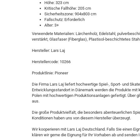
Höhe: 323 cm
Kritische Fallhöhe: 205 cm
Sicherheitszone: 904x803 cm
Fallschutz: Erforderlich
Alter: 3+
Verwendete Materialien: Lärchenholz, Edelstahl, pulverbeschic
verstärkt, Glasfaser (Fiberglas), Plastisol-beschichtetes Sta
Hersteller: Lars Laj
Herstellercode: 10266
Produktlinie: Pioneer
Die Firma Lars Laj liefert hochwertige Spiel-, Sport- und Ska
Entwicklungsstandort in Dänemark werden die Produkte mit k
Polen mit hochwertigen Produktionsanlagen gefertigt. Über glob
aus.
Die große Produktvielfalt, die besonders abenteuerlichen Spi
Konditionen haben uns von diesem Hersteller überzeugt.
Wir kooperieren mit Lars Laj Deutschland. Falls Sie einen Ei
klären wir gerne die Eignung für Ihr Vorhaben ab und senden