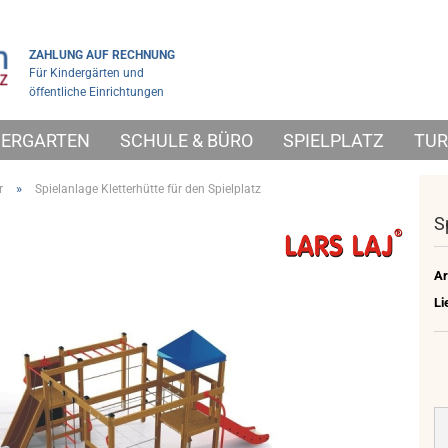
ZAHLUNG AUF RECHNUNG
Für Kindergärten und
öffentliche Einrichtungen
NDERGARTEN
SCHULE & BÜRO
SPIELPLATZ
TUR
»
r
Spielanlage Kletterhütte für den Spielplatz
S
Ar
Li