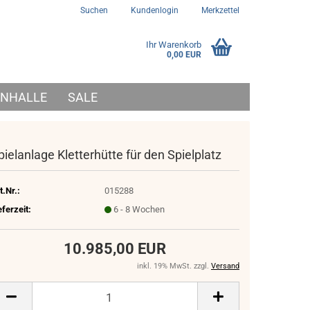
Suchen
Kundenlogin
Merkzettel
Ihr Warenkorb
0,00 EUR
NHALLE
SALE
pielanlage Kletterhütte für den Spielplatz
t.Nr.:
015288
eferzeit:
6 - 8 Wochen
10.985,00 EUR
inkl. 19% MwSt. zzgl.
Versand