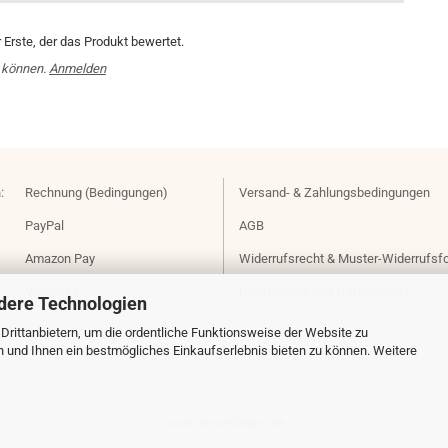
Erste, der das Produkt bewertet.
 können.
Anmelden
:
Rechnung (Bedingungen)
Versand- & Zahlungsbedingungen
PayPal
AGB
Amazon Pay
Widerrufsrecht & Muster-Widerrufsf
Vorkasse
Privatsphäre und Datenschutz
dere Technologien
rittanbietern, um die ordentliche Funktionsweise der Website zu
n und Ihnen ein bestmögliches Einkaufserlebnis bieten zu können. Weitere
www.mv-widmann.de