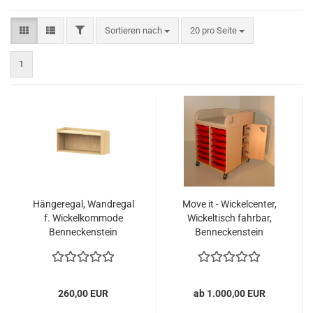
FILTER
Sortieren nach
pro Seite
Sortieren nach
20 pro Seite
1
Hängeregal, Wandregal
Move it - Wickelcenter,
f. Wickelkommode
Wickeltisch fahrbar,
Benneckenstein
Benneckenstein
260,00 EUR
ab 1.000,00 EUR