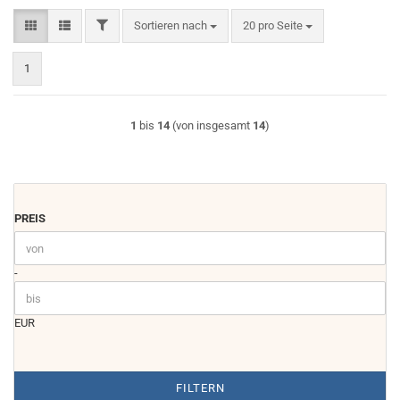
FILTER
Sortieren nach
pro Seite
Sortieren nach
20 pro Seite
1
1
bis
14
(von insgesamt
14
)
PREIS
PREIS
Preis bis
-
EUR
FILTERN