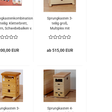
ngkastenkombination
Sprungkasten 3-
teilig: Kletterbrett,
teilig groß,
ern, Schwebebalken v.
Multiplex mit
Langer
Kunstlederbezug
von Sportgeräte
Langer
200,00 EUR
ab 515,00 EUR
ungkasten 3-
Sprungkasten 4-