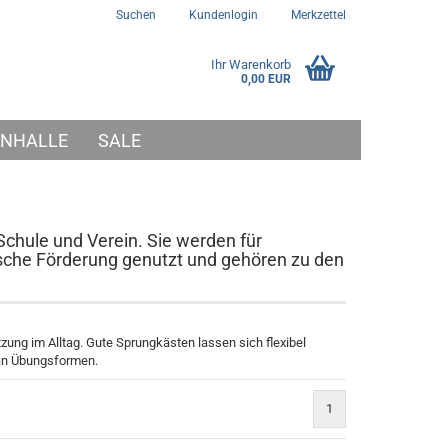
Suchen
Kundenlogin
Merkzettel
Ihr Warenkorb
0,00 EUR
NHALLE
SALE
chule und Verein. Sie werden für
che Förderung genutzt und gehören zu den
ung im Alltag. Gute Sprungkästen lassen sich flexibel
e an Übungsformen.
1