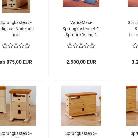
Sprungkasten 5-
Vario-Maxi-
Spru
eilig aus Nadelholz
Sprungkastenset: 2
8-
mit
Sprungkästen, 2
Leit
ernrindlederbezug
Leitern, 4 Holme,
v. Sportgeräte
Sportger. Langer
Langer
ab 875,00 EUR
2.500,00 EUR
3.
Sprungkasten 3-
Sprungkasten 3-
Spr