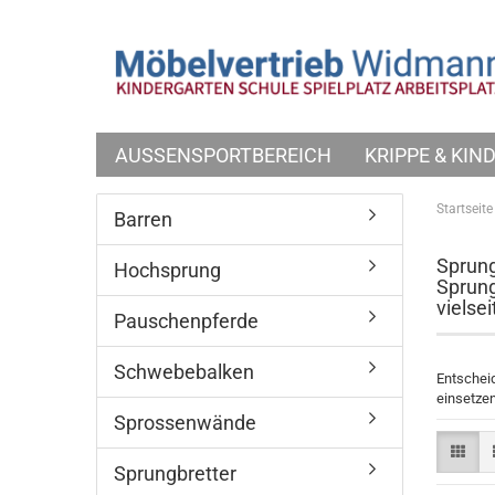
AUSSENSPORTBEREICH
KRIPPE & KI
Startseite
Barren
Sprung
Hochsprung
Sprung
vielse
Pauschenpferde
Schwebebalken
Entscheid
einsetzen
Sprossenwände
Sprungbretter