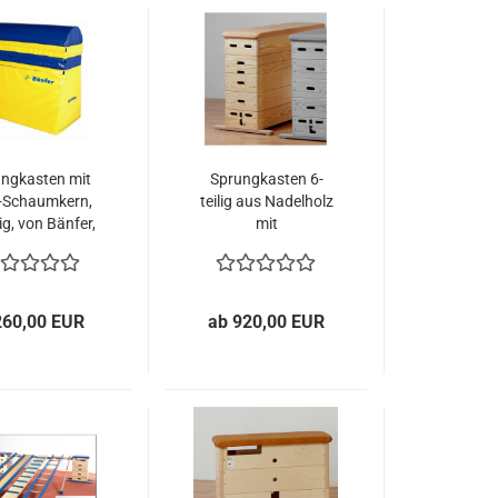
ngkasten mit
Sprungkasten 6-
-Schaumkern,
teilig aus Nadelholz
lig, von Bänfer,
mit
 Schulen und
Kernrindlederbezug
Vereine
v. Sportgeräte
Langer
260,00 EUR
ab 920,00 EUR