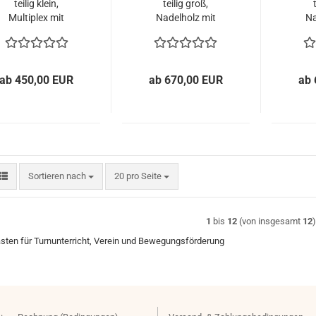
teilig klein,
teilig groß,
Multiplex mit
Nadelholz mit
Na
unstlederbezug v.
Kunstlederbezug
Kuns
Sportgeräte
von Sportgeräte
S
Langer
Langer
ab 450,00 EUR
ab 670,00 EUR
ab 
Sortieren nach
pro Seite
Sortieren nach
20 pro Seite
1
bis
12
(von insgesamt
12
sten für Turnunterricht, Verein und Bewegungsförderung