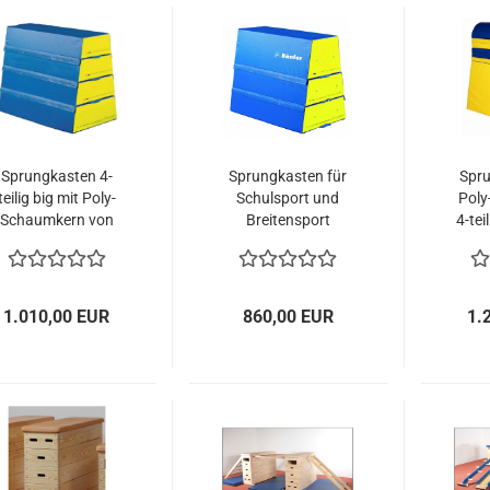
Sprungkasten 4-
Sprungkasten für
Spru
teilig big mit Poly-
Schulsport und
Poly
Schaumkern von
Breitensport
4-tei
Bänfer für Schulen
für
und Vereine
1.010,00 EUR
860,00 EUR
1.