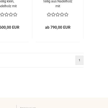
teilig klein,
teilig aus Nadelholz
delholz mit
mit
tlederbezug v.
Kernrindlederbezug
portgeräte
v. Sportgeräte
Langer
Langer
600,00 EUR
ab 790,00 EUR
1
)