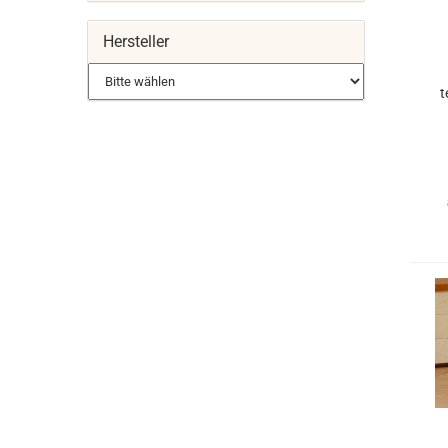
Hersteller
t
K