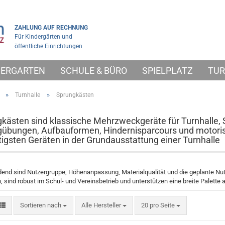
ZAHLUNG AUF RECHNUNG
Für Kindergärten und
öffentliche Einrichtungen
NDERGARTEN
SCHULE & BÜRO
SPIELPLATZ
TUR
»
»
Turnhalle
Sprungkästen
kästen sind klassische Mehrzweckgeräte für Turnhalle, S
übungen, Aufbauformen, Hindernisparcours und motoris
itigsten Geräten in der Grundausstattung einer Turnhalle
end sind Nutzergruppe, Höhenanpassung, Materialqualität und die geplante Nutz
, sind robust im Schul- und Vereinsbetrieb und unterstützen eine breite Palett
Sortieren nach
pro Seite
Sortieren nach
Alle Hersteller
20 pro Seite