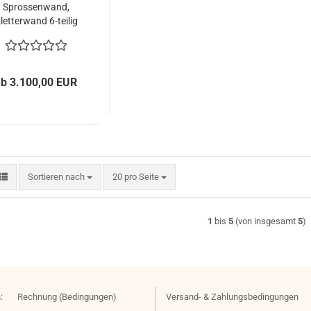
Sprossenwand,
letterwand 6-teilig
ab 3.100,00 EUR
Sortieren nach
pro Seite
Sortieren nach
20 pro Seite
1
bis
5
(von insgesamt
5
)
:
Rechnung (Bedingungen)
Versand- & Zahlungsbedingungen