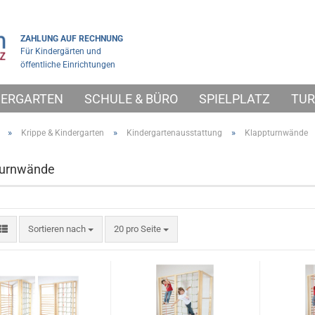
ZAHLUNG AUF RECHNUNG
Für Kindergärten und
öffentliche Einrichtungen
NDERGARTEN
SCHULE & BÜRO
SPIELPLATZ
TUR
»
»
»
Krippe & Kindergarten
Kindergartenausstattung
Klappturnwände
turnwände
Sortieren nach
pro Seite
Sortieren nach
20 pro Seite