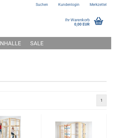
Suchen
Kundenlogin
Merkzettel
Ihr Warenkorb
0,00 EUR
NHALLE
SALE
1