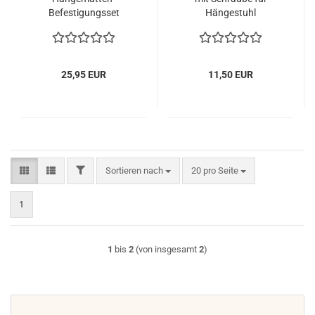
Befestigungsset
Hängestuhl
Allround AL-08
25,95 EUR
11,50 EUR
FILTER
Sortieren nach
pro Seite
Sortieren nach
20 pro Seite
1
1
bis
2
(von insgesamt
2
)