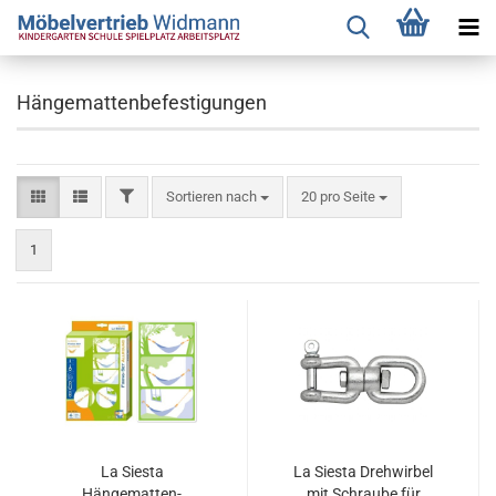
Hängemattenbefestigungen
FILTER
Sortieren nach
pro Seite
Sortieren nach
20 pro Seite
1
La Siesta
La Siesta Drehwirbel
Hängematten-
mit Schraube für