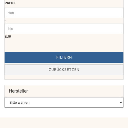
PREIS
PREIS
Preis bis
-
EUR
FILTERN
ZURÜCKSETZEN
Hersteller