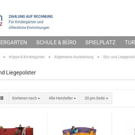
ZAHLUNG AUF RECHNUNG
Für Kindergärten und
öffentliche Einrichtungen
NDERGARTEN
SCHULE & BÜRO
SPIELPLATZ
TUR
»
»
»
Krippe & Kindergarten
Allgemeine Ausstattung
Sitz- und Liegepolst
und Liegepolster
Sortieren nach
pro Seite
Sortieren nach
Alle Hersteller
20 pro Seite