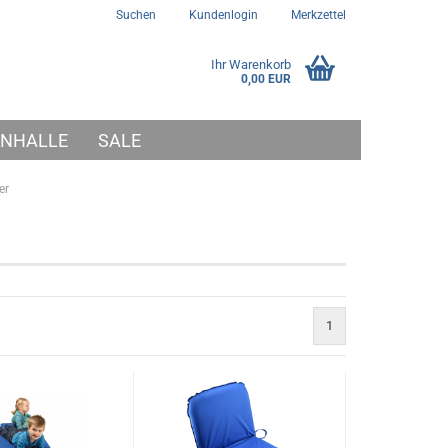
Suchen
Kundenlogin
Merkzettel
Ihr Warenkorb
0,00 EUR
NHALLE
SALE
er
1