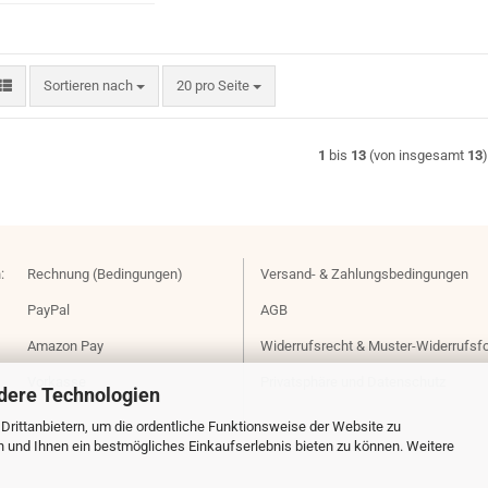
Sortieren nach
pro Seite
Sortieren nach
20 pro Seite
1
bis
13
(von insgesamt
13
:
Rechnung (Bedingungen)
Versand- & Zahlungsbedingungen
PayPal
AGB
Amazon Pay
Widerrufsrecht & Muster-Widerrufsf
Vorkasse
Privatsphäre und Datenschutz
dere Technologien
rittanbietern, um die ordentliche Funktionsweise der Website zu
n und Ihnen ein bestmögliches Einkaufserlebnis bieten zu können. Weitere