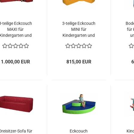
3-teilige Eckcouch
3-teilige Eckcouch
Bode
MAXI für
MINI für
für
Kindergarten und
Kindergarten und
u
Therapie
Therapie
1.000,00 EUR
815,00 EUR
6
Dreisitzer-Sofa für
Eckcouch
Kind