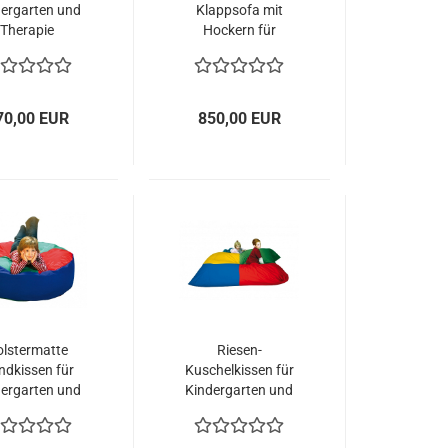
dergarten und
Klappsofa mit
Therapie
Hockern für
Kindergarten und
Kita
70,00 EUR
850,00 EUR
olstermatte
Riesen-
ndkissen für
Kuschelkissen für
dergarten und
Kindergarten und
Therapie
Therapie