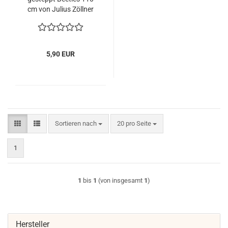
cm von Julius Zöllner
5,90 EUR
Sortieren nach
pro Seite
Sortieren nach
20 pro Seite
1
1
bis
1
(von insgesamt
1
)
Hersteller