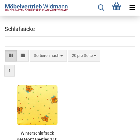
Schlafsäcke
Sortieren nach
pro Seite
Sortieren nach
20 pro Seite
1
Winterschlafsack
gesteppt Beetles 110