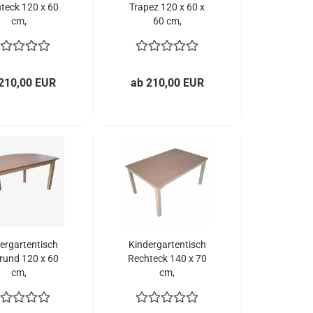
teck 120 x 60
Trapez 120 x 60 x
cm,
60 cm,
neckenstein
Benneckenstein
210,00 EUR
ab 210,00 EUR
ergartentisch
Kindergartentisch
rund 120 x 60
Rechteck 140 x 70
cm,
cm,
neckenstein
Benneckenstein