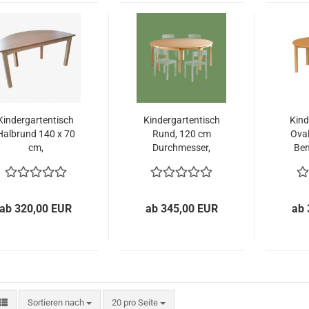
Kindergartentisch
Kindergartentisch
Kind
Halbrund 140 x 70
Rund, 120 cm
Oval
cm,
Durchmesser,
Ben
Benneckenstein
Benneckenstein
ab 320,00 EUR
ab 345,00 EUR
ab 
Sortieren nach
pro Seite
Sortieren nach
20 pro Seite