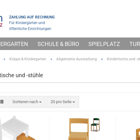
ZAHLUNG AUF RECHNUNG
Für Kindergärten und
öffentliche Einrichtungen
NDERGARTEN
SCHULE & BÜRO
SPIELPLATZ
TUR
»
»
»
Krippe & Kindergarten
Allgemeine Ausstattung
Kindertische und -s
tische und -stühle
Sortieren nach
pro Seite
Sortieren nach
20 pro Seite