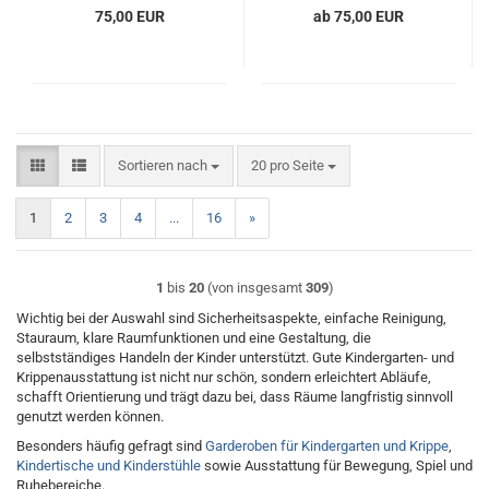
75,00 EUR
ab 75,00 EUR
Sortieren nach
pro Seite
Sortieren nach
20 pro Seite
1
2
3
4
...
16
»
1
bis
20
(von insgesamt
309
)
Wichtig bei der Auswahl sind Sicherheitsaspekte, einfache Reinigung,
Stauraum, klare Raumfunktionen und eine Gestaltung, die
selbstständiges Handeln der Kinder unterstützt. Gute Kindergarten- und
Krippenausstattung ist nicht nur schön, sondern erleichtert Abläufe,
schafft Orientierung und trägt dazu bei, dass Räume langfristig sinnvoll
genutzt werden können.
Besonders häufig gefragt sind
Garderoben für Kindergarten und Krippe
,
Kindertische und Kinderstühle
sowie Ausstattung für Bewegung, Spiel und
Ruhebereiche.