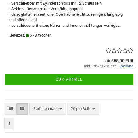
• verschließbar mit Zylinderschloss inkl. 2 Schlüsseln
• Schiebetürsystem mit Verstärkungsprofil
• dank glatter, einheitlicher Oberfläche leicht zu reinigen, langlebig
und pflegeleicht
• verschiedene Breiten, Höhen und Inneneinrichtungen verfügbar
Lieferzeit:
6 - 8 Wochen
ab 665,00 EUR
inkl. 19% MwSt. zzgl.
Versand
ZUM ARTIKEL
Sortieren nach
pro Seite
Sortieren nach
20 pro Seite
1