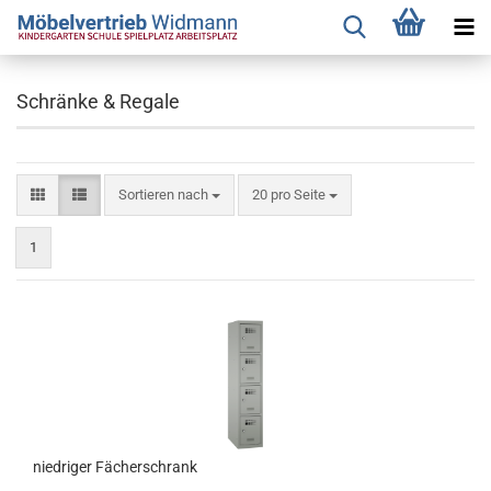
Schränke & Regale
Sortieren nach
pro Seite
Sortieren nach
20 pro Seite
1
niedriger Fächerschrank