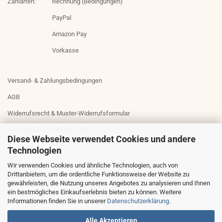
Zahlarten:
Rechnung (Bedingungen)
PayPal
Amazon Pay
Vorkasse
Versand- & Zahlungsbedingungen
AGB
Widerrufsrecht & Muster-Widerrufsformular
Privatsphäre und Datenschutz
Diese Webseite verwendet Cookies und andere
Technologien
Wir verwenden Cookies und ähnliche Technologien, auch von
Impressum
Drittanbietern, um die ordentliche Funktionsweise der Website zu
gewährleisten, die Nutzung unseres Angebotes zu analysieren und Ihnen
Kontakt
ein bestmögliches Einkaufserlebnis bieten zu können. Weitere
Informationen finden Sie in unserer
Datenschutzerklärung
.
Sitemap
Cookie Consent Panel
Alle Akzeptieren