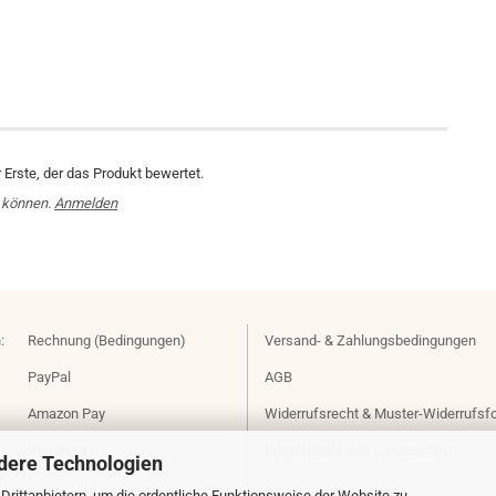
Erste, der das Produkt bewertet.
 können.
Anmelden
:
Rechnung (Bedingungen)
Versand- & Zahlungsbedingungen
PayPal
AGB
Amazon Pay
Widerrufsrecht & Muster-Widerrufsf
Vorkasse
Privatsphäre und Datenschutz
dere Technologien
rittanbietern, um die ordentliche Funktionsweise der Website zu