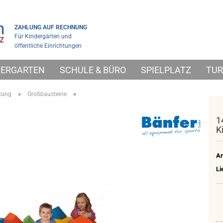
ZAHLUNG AUF RECHNUNG
Für Kindergärten und
öffentliche Einrichtungen
NDERGARTEN
SCHULE & BÜRO
SPIELPLATZ
TUR
»
»
tung
Großbausteine
1
K
Ar
Li